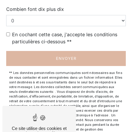
Combien font dix plus dix
En cochant cette case, j'accepte les conditions
particulières ci-dessous **
ENVOYER
** Les données personnelles communiquées sont nécessaires aux fins
de vous contacter et sont enregistrées dans un fichier informatisé. Elles
sont destinées à et ses sous-traitants dans le seul but de répondre à
votre message. Les données collectées seront communiquées aux
seuls destinataires suivants: . Vous disposez de droits d’accès, de
rectification, d’effacement, de portabilité, de limitation, d’opposition, de
retrait de votre consentement à tout moment et du droit d’introduire une
réclamation auprès d’une autorité de contrôle, ainsi que d’organiser le
sort de vos données post-mortem. Vous pouvez exercer ces droits par
voie postale à l'adresse ou par courrier électronique à l'adresse . Un
justificatif d'identité pourra vous être demandé. Nous conservons vos
données pendant la période de prise de contact puis pendant la durée
Ce site utilise des cookies et
de prescription légale aux fins probatoires et de gestion des