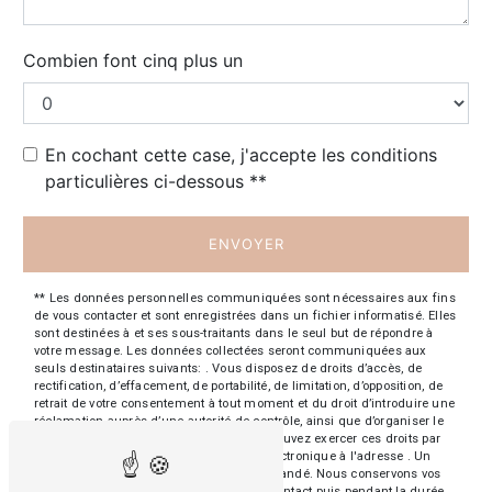
Combien font cinq plus un
En cochant cette case, j'accepte les conditions
particulières ci-dessous **
ENVOYER
** Les données personnelles communiquées sont nécessaires aux fins
de vous contacter et sont enregistrées dans un fichier informatisé. Elles
sont destinées à et ses sous-traitants dans le seul but de répondre à
votre message. Les données collectées seront communiquées aux
seuls destinataires suivants: . Vous disposez de droits d’accès, de
rectification, d’effacement, de portabilité, de limitation, d’opposition, de
retrait de votre consentement à tout moment et du droit d’introduire une
réclamation auprès d’une autorité de contrôle, ainsi que d’organiser le
sort de vos données post-mortem. Vous pouvez exercer ces droits par
voie postale à l'adresse ou par courrier électronique à l'adresse . Un
justificatif d'identité pourra vous être demandé. Nous conservons vos
données pendant la période de prise de contact puis pendant la durée