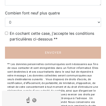
Combien font neuf plus quatre
En cochant cette case, j'accepte les conditions
particulières ci-dessous **
ENVOYER
** Les données personnelles communiquées sont nécessaires aux fins
de vous contacter et sont enregistrées dans un fichier informatisé. Elles
sont destinées à et ses sous-traitants dans le seul but de répondre à
votre message. Les données collectées seront communiquées aux
seuls destinataires suivants: . Vous disposez de droits d’accès, de
rectification, d’effacement, de portabilité, de limitation, d’opposition, de
retrait de votre consentement à tout moment et du droit d’introduire une
réclamation auprès d’une autorité de contrôle, ainsi que d’organiser le
sort de vos données post-mortem. Vous pouvez exercer ces droits par
voie postale à l'adresse ou par courrier électronique à l'adresse . Un
justificatif d'identité pourra vous être demandé. Nous conservons vos
données pendant la période de prise de contact puis pendant la durée