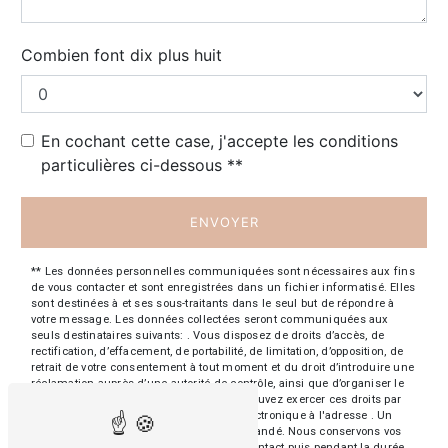
Combien font dix plus huit
En cochant cette case, j'accepte les conditions
particulières ci-dessous **
ENVOYER
** Les données personnelles communiquées sont nécessaires aux fins
de vous contacter et sont enregistrées dans un fichier informatisé. Elles
sont destinées à et ses sous-traitants dans le seul but de répondre à
votre message. Les données collectées seront communiquées aux
seuls destinataires suivants: . Vous disposez de droits d’accès, de
rectification, d’effacement, de portabilité, de limitation, d’opposition, de
retrait de votre consentement à tout moment et du droit d’introduire une
réclamation auprès d’une autorité de contrôle, ainsi que d’organiser le
sort de vos données post-mortem. Vous pouvez exercer ces droits par
voie postale à l'adresse ou par courrier électronique à l'adresse . Un
justificatif d'identité pourra vous être demandé. Nous conservons vos
données pendant la période de prise de contact puis pendant la durée