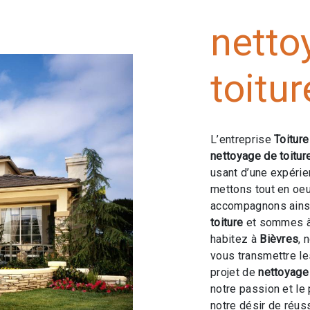
netto
toitur
L’entreprise
Toitur
nettoyage de toitur
usant d’une expérien
mettons tout en oeu
accompagnons ainsi
toiture
et sommes à 
habitez à
Bièvres
, 
vous transmettre l
projet de
nettoyage 
notre passion et le
notre désir de réuss